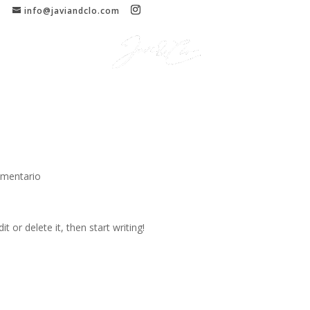
1
info@javiandclo.com
Inicio
Cómo trabajamos
Contacto
omentario
t or delete it, then start writing!